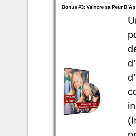
Bonus #3: Vaincre sa Peur D’A
U
p
d
d
d
c
i
(
p