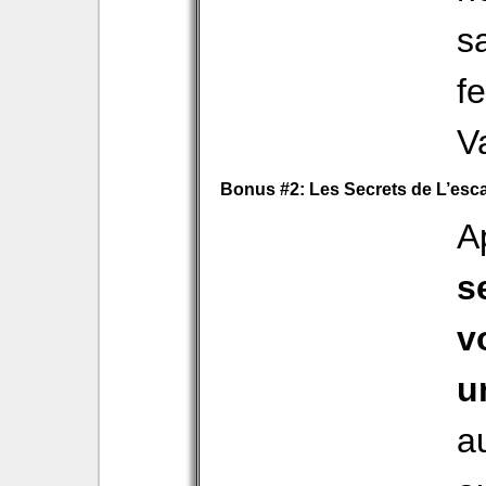
sa
f
V
Bonus #2: Les Secrets de L’esca
A
s
v
u
a