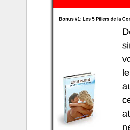
Bonus #1: Les 5 Piliers de la Co
D
s
v
l
a
c
at
n