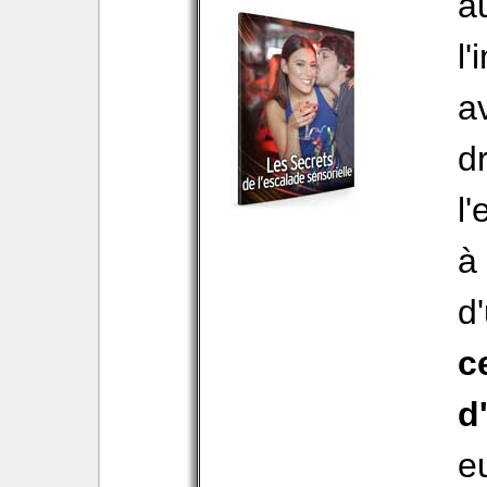
a
l'
a
d
l
à
d'
c
d'
e