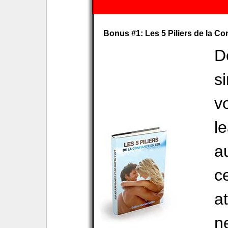
Bonus #1: Les 5 Piliers de la Co
D
s
v
l
a
c
at
n