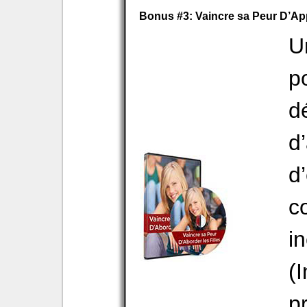
Bonus #3: Vaincre sa Peur D’A
U
p
d
d
d
c
i
(
p