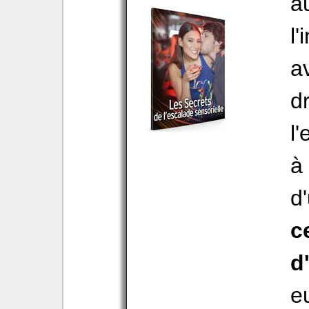
a
l'
a
d
l
à
d'
c
d'
e