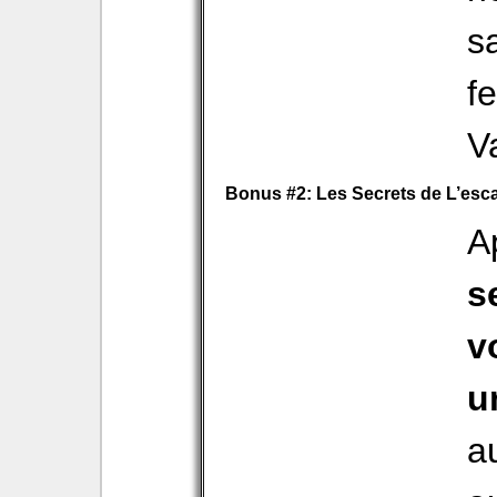
sa
f
V
Bonus #2: Les Secrets de L’esca
A
s
v
u
a